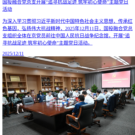
国投融合党总支开展“追寻抗战足迹 筑牢初心使命”主题党日
活动
为深入学习贯彻习近平新时代中国特色社会主义思想，传承红
色基因，弘扬伟大抗战精神，2025年12月11日，国投融合党总
支组织全体在京党员前往中国人民抗日战争纪念馆，开展“追
寻抗战足迹 筑牢初心使命”主题党日活动。
2025/12/11