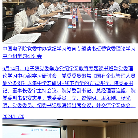
中国电子院党委举办党纪学习教育专题读书班暨党委理论学习
中心组学习研讨会
6月14日，电子院党委举办党纪学习教育专题读书班暨党委理
论学习中心组学习研讨会，党委委员聚焦《国有企业管理人员
处分条例》以集中学习研讨+线下自学的方式进行。院党委书
记、董事长娄宇主持会议。院党委副书记、总经理夏连鲲，院
党委副书记安志星，党委委员王立、翟传明、周永刚、杨光
明，党委委员、纪委书记张海娟出席会议，并交流学习体会。
2024/11/20