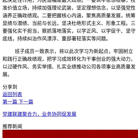
起决定性作用，为民造福是最大政绩。一要筑牢思想根基，校
准价值立场，持续加强理论武装，坚定理想信念，以坚强党性
涵养正确政绩观。二要把握核心内涵，聚焦高质量发展，统筹
显绩与潜绩、当前与长远，坚决杜绝形式主义、形象工程。三
要强化实干担当，狠抓落地落实，以学正风、以学促干、坚守
底线，持续纠治作风漂浮、重部署轻落实等问题。
班子成员一致表示，将以此次学习为新起点，牢固树立
和践行正确政绩观，把学习成效转化为干事创业的强大动力，
以过硬作风、务实举措、扎实业绩推动公司各项事业高质量发
展。
分享到
返回列表
第一篇
下一篇
党建联建聚合力，业务协同促发展
推荐新闻