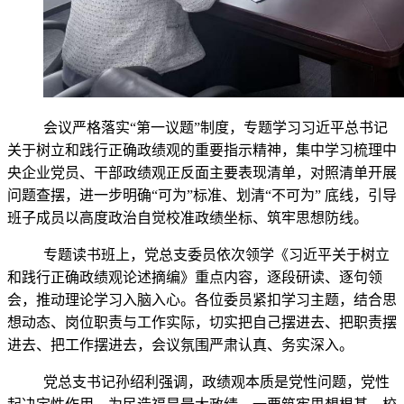
会议严格落实“第一议题”制度，专题学习习近平总书记
关于树立和践行正确政绩观的重要指示精神
，集中学习梳理中
央企业党员、干部政绩观正反面主要表现清单，对照清单开展
问题查摆，进一步明确
“可为”标准、划清“不可为” 底线，引导
班子成员以高度政治自觉校准政绩坐标、筑牢思想防线。
专题读书班上，党总支委员依次领学《习近平关于树立
和践行正确政绩观论述摘编》重点内容，逐段研读、逐句领
会，推动理论学习入脑入心。各位委员紧扣学习主题，结合思
想动态、岗位职责与工作实际，切实把自己摆进去、把职责摆
进去、把工作摆进去，会议氛围严肃认真、务实深入。
党总支书记孙绍利强调，政绩观本质是党性问题，党性