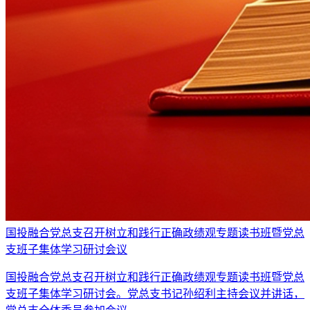
国投融合党总支召开树立和践行正确政绩观专题读书班暨党总
支班子集体学习研讨会议
国投融合党总支召开树立和践行正确政绩观专题读书班暨党总
支班子集体学习研讨会。党总支书记孙绍利主持会议并讲话，