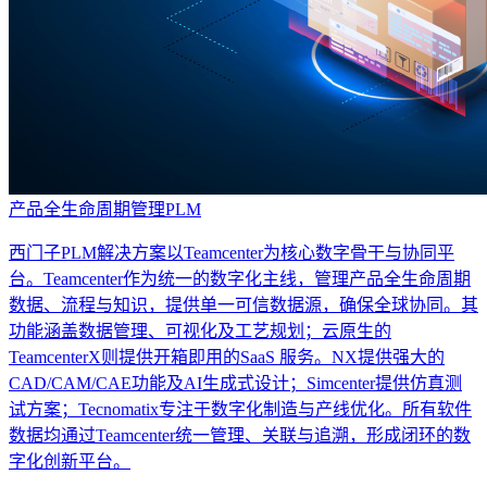
产品全生命周期管理PLM
西门子PLM解决方案以Teamcenter为核心数字骨干与协同平
台。Teamcenter作为统一的数字化主线，管理产品全生命周期
数据、流程与知识，提供单一可信数据源，确保全球协同。其
功能涵盖数据管理、可视化及工艺规划；云原生的
TeamcenterX则提供开箱即用的SaaS 服务。NX提供强大的
CAD/CAM/CAE功能及AI生成式设计；Simcenter提供仿真测
试方案；Tecnomatix专注于数字化制造与产线优化。所有软件
数据均通过Teamcenter统一管理、关联与追溯，形成闭环的数
字化创新平台。